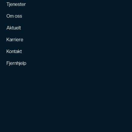
Tjenester
Om oss
Aktuelt
Karriere
Kontakt
Fjernhjelp
Kontakt
post@headwind.no
55 90 71 00
Kanalveien 52 C,
5068 Bergen